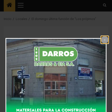
Menú
principal
Inicio
Locales
El domingo última función de “Los prójimos”
Locales
El domingo última
función de “Los
prójimos”
7 años atrás
Fm Alpha
Dirigida por Susy Rizzo, y con las actuaciones de
Agustina Martínez, Carlos Benavídez, Sergio D