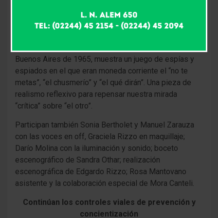
´Agostino, Mariana Aguirre, Néstor Paoletti, Cecilia
Massenzio, el próximo domingo 22 a las 21.30 h,
última función de “Los prójimos”, en el Teatro Español..
La obra de Carlos Gorostiza desarrolla su acción en el
Buenos Aires de 1965, muestra un juego de espías y
espiados en el que eran moneda corriente el “no te
metas”, “el chusmerío” y “el qué dirán”. Una pieza de
realismo reflexivo para repensar nuestra mirada
“crítica” sobre “el otro”.
Participan también Sonia Bertholet y Manuel Zarauza
con las voces en off, Graciela Rizzo en maquillaje;
Darío Molina con la iluminación y sonido; boceto
escenográfico de Sandra Othar; realización
escenográfica de Edgardo Rizzo; Rosa Mantovano
asistente y la colaboración especial de Mora Canteli.
Continúan los controles viales de prevención y
concientización