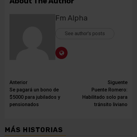
About The Author
Fm Alpha
See author's posts
Navegación
Anterior
Siguente
Se pagará un bono de
Puente Romero:
de
$5000 para jubilados y
Habilitado solo para
entradas
pensionados
tránsito liviano
MÁS HISTORIAS