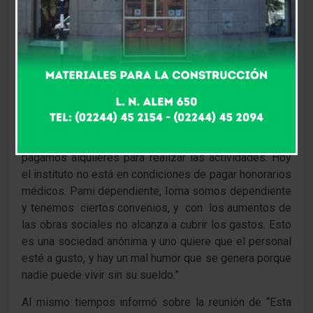
ser de un solo pago, pero el dinero no alcanza”.
Siempre fue así, mensualmente en cuotas, siempre fue
con retrasos y no teníamos reclamos.
Entre las medidas tienen previsto para este jueves una
reunión en el distrito de Azul junto a la Dra. Silvia
Chavarría para “formalizar y encontrar un estrategia
para definir cómo continuamos con el Instituto. Los
profesionales hacemos un aporte mensual al instituto,
pagamos alquileres para realizar las actividades. Hoy
el instituto no está en condiciones de pagar honorarios
médicos. Pami dependiente, Ioma somos dependiente
y tenemos ciertos convenios, y con los aumentos de
las obras sociales no alcanza a cubrir los gastos. Esto
es una sociedad anónima y uno quiere que el personal
esté a gusto, y hay un mal humor que se genera porque
nadie puede vivir sin su sueldo.”
Al mismo tiempos informó sobre la reunión de “Esta