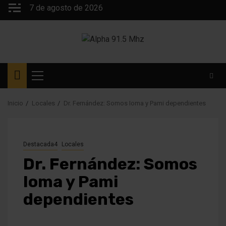
Saltar
7 de agosto de 2026
al
contenido
Menú
principal
Inicio
Locales
Dr. Fernández: Somos Ioma y Pami dependientes
Destacada4
Locales
Dr. Fernández: Somos
Ioma y Pami
dependientes