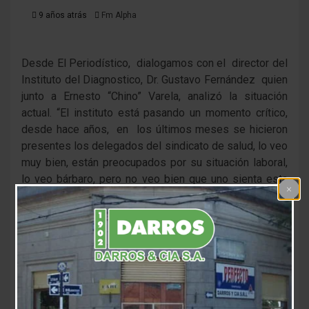
9 años atrás
Fm Alpha
Desde El Periodístico, dialogamos con el director del
Instituto del Diagnostico, Dr. Gustavo Fernández quien
junto a Ernesto “Chino” Varela, analizó la situación
actual. “El instituto está pasando un momento crítico,
desde hace años, en los últimos meses se hicieron
presentes los delegados del sindicato de salud, lo veo
muy bien, están preocupados por su situación laboral,
lo veo bárbaro, pero no veo bien que uno sienta esta
presión y me tiene preocupado”.
El médico ingresó en el año `99, por lo tanto consideró
reconocer los reclamos de cada empleado y dijo “es
muy difícil cumplir cuando la parte económica
financiera no es justa; antes los sueldos de los
empleados se pagaron en dos o tres veces, ahora hay
un mayor reclamo desde que asumimos, se que deben