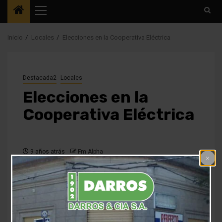
Menú
principal
Inicio
Locales
Elecciones en la Cooperativa Eléctrica
Destacada2
Locales
Elecciones en la
Cooperativa Eléctrica
9 años atrás
Fm Alpha
Hoy a las 18hs. comienza en el Club Juventud Unidad,
la 81 º Asamblea Anual de la Cooperativa Eléctrica,
donde se han acreditado, tan solo 140 socios, vecinos
florense que se quieren involucra en el tema. Vale