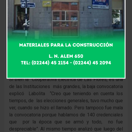
destacar que para la elección de delegados distrito A y
B, se hacen con los socios acreditados, o sea 140
socios definieran las futuras políticas energéticas
para más 7000 hogares socios de la Cooperativa.
Y declaró Marcelo Labolita, presidente del Consejo de
Administración, en el marco de El Periodístico “en Las
Flores se abre el lugar para llevar adelante las
elecciones y este año se utilizará el mismo lugar,
estará dividió en diferentes espacios físicos”.
Si bien la Cooperativa Eléctrica de Las Flores, es una
de las Instituciones más grandes, la baja convocatoria
explicó Labolita “Creo que teniendo en cuenta los
tiempos, de las elecciones generales, tuvo mucho que
ver, cuando se hizo el llamado. Pero tampoco fue mala
la convocatoria porque hablamos de 140 credenciales
que por la época que se armó y todo, no fue
despreciable”. Al mismo tiempo analizó que luego del