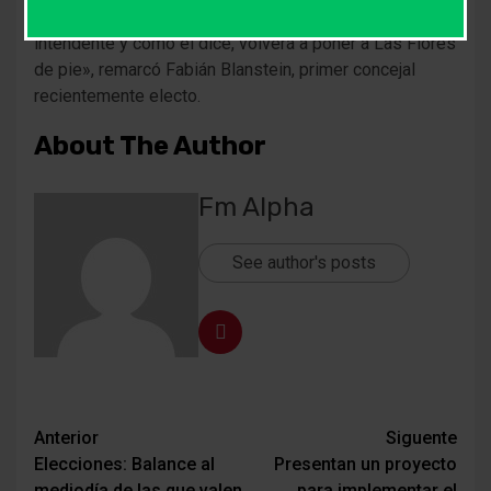
emitieron sus votos. Alberto Gelené será nuevamente
intendente y como él dice, volverá a poner a Las Flores
de pie», remarcó Fabián Blanstein, primer concejal
recientemente electo.
About The Author
Fm Alpha
See author's posts
Navegación
Anterior
Siguente
Elecciones: Balance al
Presentan un proyecto
de
mediodía de las que valen
para implementar el