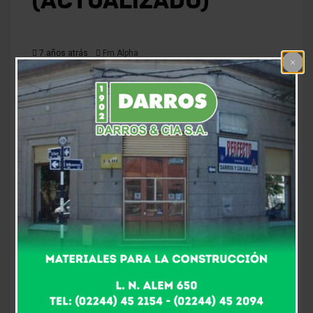
(ACTUALIZADO)
7 años atrás
Fm Alpha
En nuestra ciudad, el ingeniero Alberto Gelené de
«Todos por Las Flores» se impuso contra la fórmula de
Juntos por el Cambio y Consenso Federal. Antes de la
victoria definitiva, los festejos en la puerta del bunker
del próximo intendente ya se hacían sentir
masivamente. El equipo de
FM ALPHA
estuvo
presente en cada escuela.
La primera mesa en cerrarse fue la de extranjeros,
arrojando 32 votos para el Ing. Alberto Gelené (Frente
Todos) , 22 para Federico «Luky» Alejandro (Juntos por
el Cambio) y 1 para Mario Elgue (Consenso Federal).
«Felicitó a todos los ciudadanos florenses que