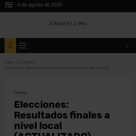
Saltar
6 de agosto de 2026
al
contenido
Menú
principal
Inicio
Locales
Elecciones: Resultados finales a nivel local (ACTUALIZADO)
Locales
Elecciones:
Resultados finales a
nivel local