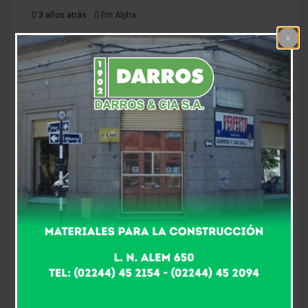
3 años atrás
Fm Alpha
Metete en la máquina del tiempo, llega el 2do. “Vinilo
Fest…” ¡especial para mayores de 30…! ¡Esta vez, nos
encontramos en Alem Pub este sabado 25 de
noviembre de 22 a 3 de la mañana…! Con toda la
música de los «Redonditos del Chino» y «Roberto
Trucco». Agéndalo, llega el 2do. Vinilo Fest el 25 de
noviembre a pleno con la mejor música de los 70, 80 y
90, Entradas pre ventas y limitadas a 2.000.- pesos en
Fm Alpha. Servicio de minutas.
About The Author
Fm Alpha
See author's posts