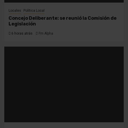
Locales
Política Local
Concejo Deliberante: se reunió la Comisión de
Legislación
6 horas atrás
Fm Alpha