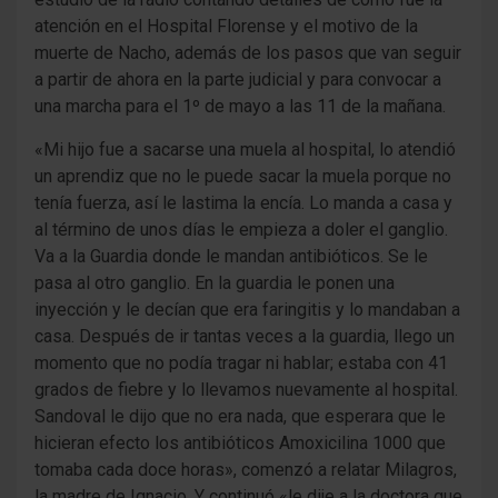
atención en el Hospital Florense y el motivo de la
muerte de Nacho, además de los pasos que van seguir
a partir de ahora en la parte judicial y para convocar a
una marcha para el 1º de mayo a las 11 de la mañana.
«Mi hijo fue a sacarse una muela al hospital, lo atendió
un aprendiz que no le puede sacar la muela porque no
tenía fuerza, así le lastima la encía. Lo manda a casa y
al término de unos días le empieza a doler el ganglio.
Va a la Guardia donde le mandan antibióticos. Se le
pasa al otro ganglio. En la guardia le ponen una
inyección y le decían que era faringitis y lo mandaban a
casa. Después de ir tantas veces a la guardia, llego un
momento que no podía tragar ni hablar; estaba con 41
grados de fiebre y lo llevamos nuevamente al hospital.
Sandoval le dijo que no era nada, que esperara que le
hicieran efecto los antibióticos Amoxicilina 1000 que
tomaba cada doce horas», comenzó a relatar Milagros,
la madre de Ignacio. Y continuó «le dije a la doctora que