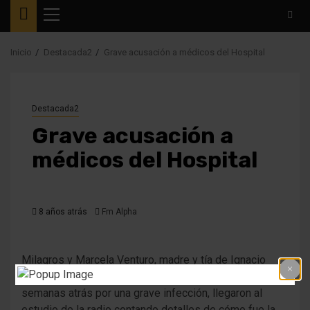
Menú
principal
Inicio
Destacada2
Grave acusación a médicos del Hospital
Destacada2
Grave acusación a
médicos del Hospital
8 años atrás
Fm Alpha
Milagros y Marcela Venturo, madre y tía de Ignacio
Osterrieth, jóven de 20 años que falleció hace unas
semanas atrás por una grave infección, llegaron al
estudio de la radio contando detalles de cómo fue la