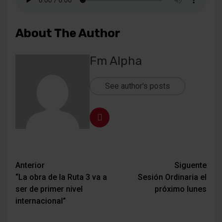
About The Author
Fm Alpha
See author's posts
Navegación
Anterior
Siguente
“La obra de la Ruta 3 va a
Sesión Ordinaria el
de
ser de primer nivel
próximo lunes
entradas
internacional”