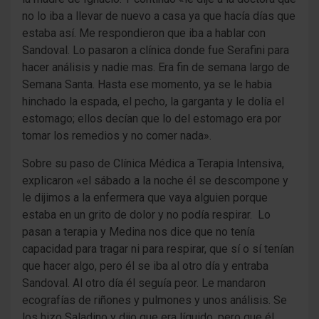
no lo iba a llevar de nuevo a casa ya que hacía días que
estaba así. Me respondieron que iba a hablar con
Sandoval. Lo pasaron a clínica donde fue Serafini para
hacer análisis y nadie mas. Era fin de semana largo de
Semana Santa. Hasta ese momento, ya se le habia
hinchado la espada, el pecho, la garganta y le dolía el
estomago; ellos decían que lo del estomago era por
tomar los remedios y no comer nada».
Sobre su paso de Clínica Médica a Terapia Intensiva,
explicaron «el sábado a la noche él se descompone y
le dijimos a la enfermera que vaya alguien porque
estaba en un grito de dolor y no podía respirar. Lo
pasan a terapia y Medina nos dice que no tenía
capacidad para tragar ni para respirar, que sí o sí tenían
que hacer algo, pero él se iba al otro día y entraba
Sandoval. Al otro día él seguía peor. Le mandaron
ecografías de riñones y pulmones y unos análisis. Se
los hizo Saladino y dijo que era líquido, pero que él