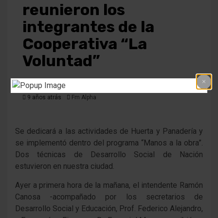
reunieron los
integrantes de la
Cooperativa “La
Voluntad”
9 años atrás
Fm Alpha
Se dedicará a las actividades de Huerta y Panadería y
se implementó dentro del programa “Manos a la obra”.
Dos técnicas de Desarrollo Social de Nación
estuvieron en nuestra ciudad.
Ayer a primera hora de la mañana, el intendente Ramón
Canosa -acompañado por los secretarios de
Desarrollo Social y Educación, Prof. Federico Alejandro,