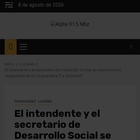
Saltar
8 de agosto de 2026
al
contenido
Menú
principal
Inicio
Locales
El intendente y el secretario de Desarrollo Social se reunieron los
integrantes de la Cooperativa “La Voluntad”
Destacada2
Locales
El intendente y el
secretario de
Desarrollo Social se