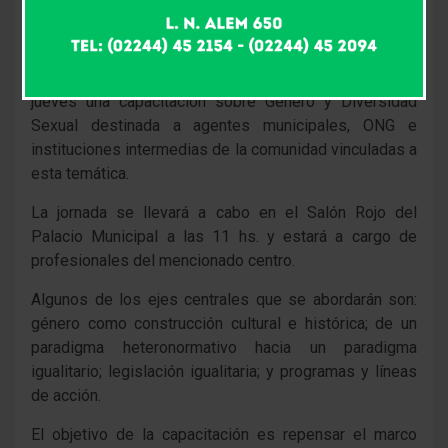
Violencia dependiente de la Secretaría de Desarrollo
Social y Educación, conjuntamente con el Centro de
Referencia Chascomús, dependiente de la Secretaría
de Desarrollo Social de la Nación, brindarán este
jueves una capacitación sobre Género y Diversidad
Sexual destinada a agentes municipales, ONG e
instituciones intermedias de la comunidad vinculadas a
esta temática.
La jornada se llevará a cabo en el Salón Rojo del
Palacio Municipal a las 11 hs. y estará a cargo de
profesionales del mencionado centro.
Algunos de los ejes centrales que se abordarán son:
género como construcción cultural e histórica; de un
paradigma heteronormativo hacia un paradigma
igualitario; legislación igualitaria; y programas y líneas
de acción.
El objetivo de la capacitación es repensar el marco