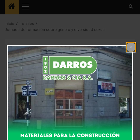
Menú
principal
Inicio
Locales
Jornada de formación sobre género y diversidad sexual
Destacada4
Locales
Jornada de formación
sobre género y
diversidad sexual
9 años atrás
Fm Alpha
La Dirección de Prevención y Asistencia de la