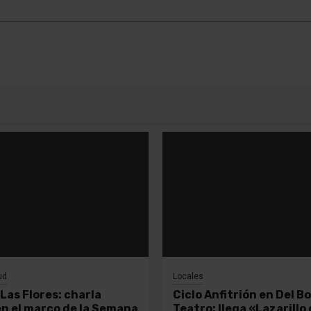
ud
Locales
Las Flores: charla
Ciclo Anfitrión en Del B
en el marco de la Semana
Teatro: llega «Lazarillo