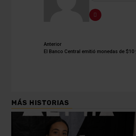
Navegación
Anterior
El Banco Central emitió monedas de $10 y
de
entradas
MÁS HISTORIAS