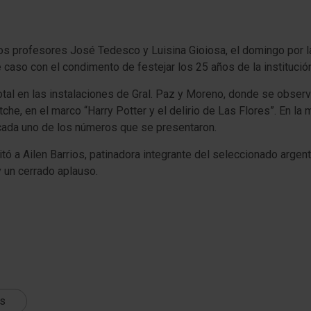
los profesores José Tedesco y Luisina Gioiosa, el domingo por la
caso con el condimento de festejar los 25 años de la institución
otal en las instalaciones de Gral. Paz y Moreno, donde se observ
he, en el marco “Harry Potter y el delirio de Las Flores”. En la
 cada uno de los números que se presentaron.
ó a Ailen Barrios, patinadora integrante del seleccionado arge
 un cerrado aplauso.
ts