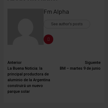
Fm Alpha
See author's posts
Navegación
Anterior
Siguente
La Buena Noticia: la
BM – martes 9 de junio
de
principal productora de
entradas
aluminio de la Argentina
construirá un nuevo
parque solar