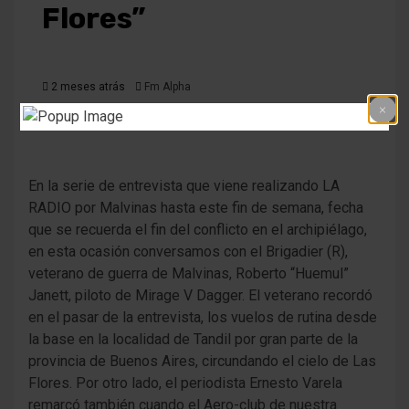
Flores”
2 meses atrás
Fm Alpha
En la serie de entrevista que viene realizando LA
RADIO por Malvinas hasta este fin de semana, fecha
que se recuerda el fin del conflicto en el archipiélago,
en esta ocasión conversamos con el Brigadier (R),
veterano de guerra de Malvinas, Roberto “Huemul”
Janett, piloto de Mirage V Dagger. El veterano recordó
en el pasar de la entrevista, los vuelos de rutina desde
la base en la localidad de Tandil por gran parte de la
provincia de Buenos Aires, circundando el cielo de Las
Flores. Por otro lado, el periodista Ernesto Varela
remarcó también cuando el Aero-club de nuestra