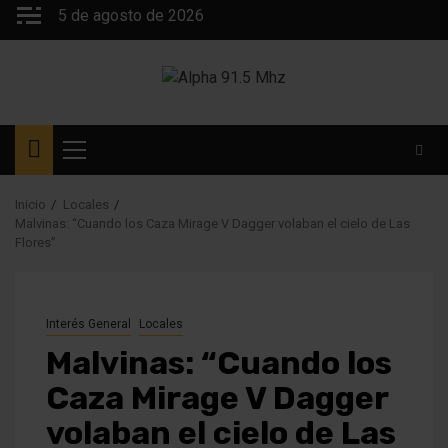
Saltar
5 de agosto de 2026
al
contenido
Menú
principal
Inicio
Locales
Malvinas: “Cuando los Caza Mirage V Dagger volaban el cielo de Las
Flores”
Interés General
Locales
Malvinas: “Cuando los
Caza Mirage V Dagger
volaban el cielo de Las