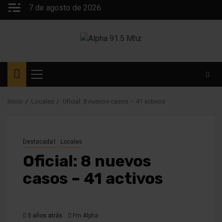
Saltar
7 de agosto de 2026
al
contenido
Menú
principal
Inicio
Locales
Oficial: 8 nuevos casos – 41 activos
Destacada1
Locales
Oficial: 8 nuevos
casos – 41 activos
5 años atrás
Fm Alpha