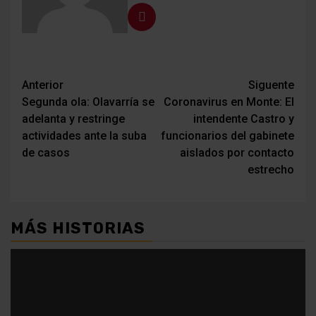
Navegación
Anterior
Siguente
Segunda ola: Olavarría se
Coronavirus en Monte: El
de
adelanta y restringe
intendente Castro y
entradas
actividades ante la suba
funcionarios del gabinete
de casos
aislados por contacto
estrecho
MÁS HISTORIAS