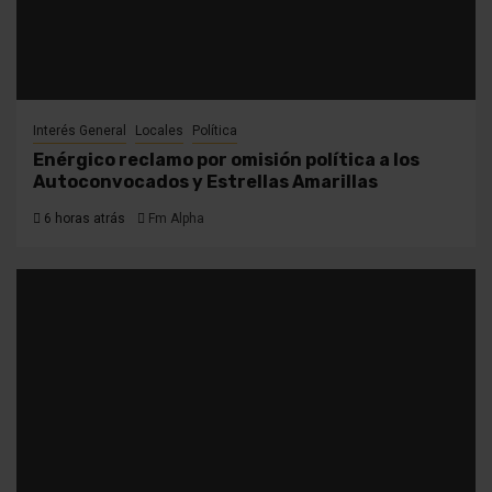
Interés General
Locales
Política
Enérgico reclamo por omisión política a los
Autoconvocados y Estrellas Amarillas
6 horas atrás
Fm Alpha