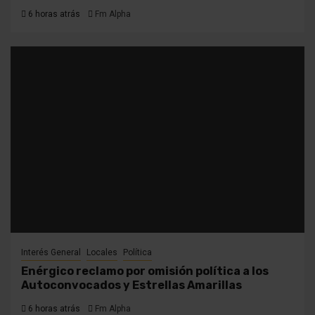
6 horas atrás
Fm Alpha
Interés General
Locales
Política
Enérgico reclamo por omisión política a los
Autoconvocados y Estrellas Amarillas
6 horas atrás
Fm Alpha