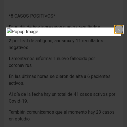
*8 CASOS POSITIVOS*
En el día de hoy ingresaron nuevos resultados
arrojando 8 positivos. 6 por medio de hisopados PCR y
2 por test de antígeno, anosmia y 11 resultados
negativos.
Lamentamos informar 1 nuevo fallecido por
coronavirus.
En las últimas horas se dieron de alta a 6 pacientes
activos.
Al día de la fecha hay un total de 41 casos activos por
Covid-19.
También comunicamos que al momento hay 23 casos
en estudio.