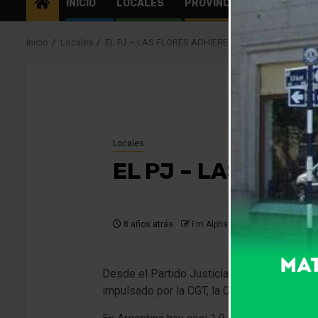
INICIO
LOCALES
PROVINCIALES
EL MU
Inicio
Locales
EL PJ – LAS FLORES ADHIERE AL PARO NACIONAL
Locales
EL PJ – LAS FLOR
8 años atrás
Fm Alpha
Desde el Partido Justicialista de Las Flor
impulsado por la CGT, la CTA y distintas or