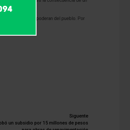
producto del azar, es la consecuencia de un
 la exclusión se apoderan del pueblo. Por
Siguente
obó un subsidio por 15 millones de pesos
para obras de repavimentación