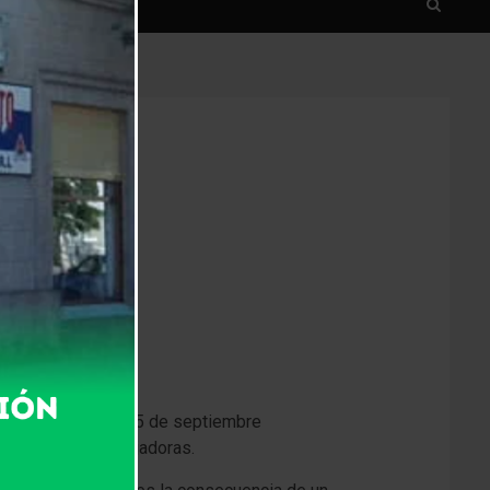
AL
a cabo hoy martes 25 de septiembre
abajadores y trabajadoras.