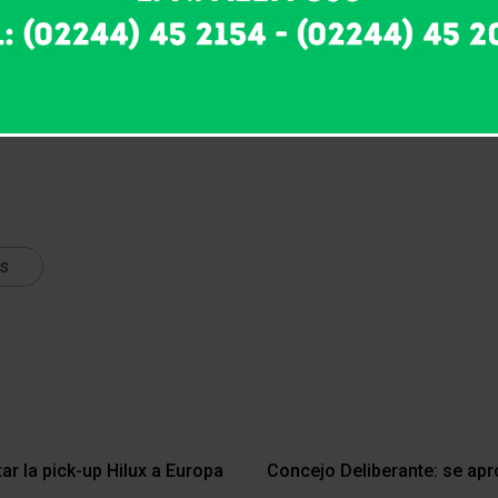
nas sin trabajo. La desocupación pisando los dos dígitos no es 
 nuestro país.
 récord mundial de promesas incumplidas, mientras la pobreza y
aren de hipotecar el presente y el futuro de los Argentinos.
ts
r la pick-up Hilux a Europa
Concejo Deliberante: se apr