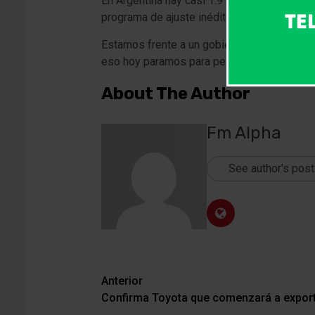
En Argentina hay casi 1.9 millones de perso
programa de ajuste inédito en la historia de
Estamos frente a un gobierno que rompió el
eso hoy paramos para pedirles a ellos que p
About The Author
Fm Alpha
See author's pos
Navegación
Anterior
Confirma Toyota que comenzará a exporta
de