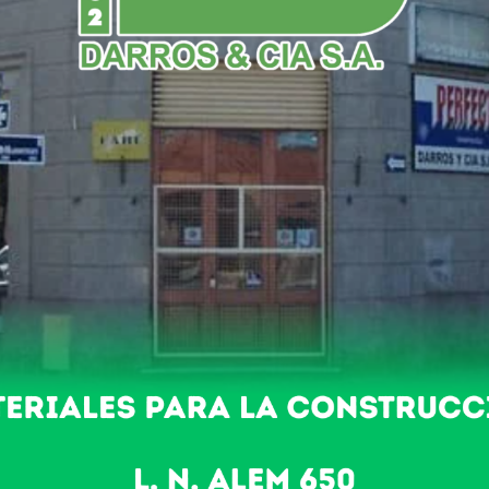
NDO
POLICIALES
NACIONALES
DEPORTES
ES ADHIERE AL PARO NACION
es acompañamos la convocatoria al Paro Nacional que se lleva 
ganizaciones en defensa del derecho al empleo y de todos los tr