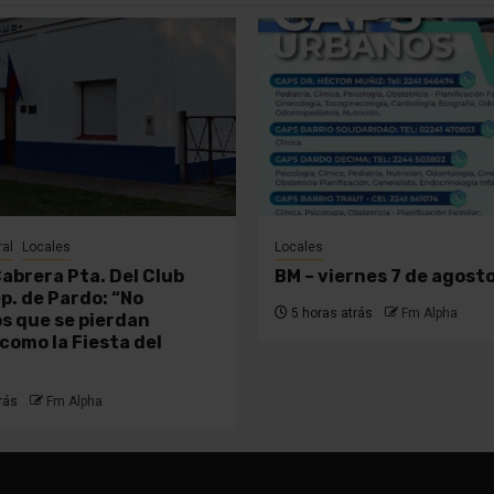
ral
Locales
Locales
Cabrera Pta. Del Club
BM – viernes 7 de agost
p. de Pardo: “No
5 horas atrás
Fm Alpha
 que se pierdan
como la Fiesta del
rás
Fm Alpha