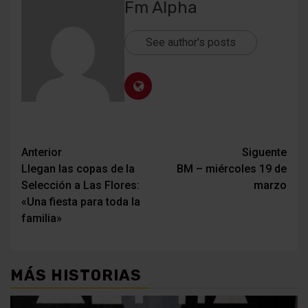
Fm Alpha
See author's posts
Navegación
Anterior
Siguente
Llegan las copas de la
BM – miércoles 19 de
de
Selección a Las Flores:
marzo
entradas
«Una fiesta para toda la
familia»
MÁS HISTORIAS