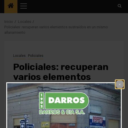
Menú
principal
Inicio
Locales
Policiales: recuperan varios elementos sustraídos en un mismo
allanamiento
Locales
Policiales
Policiales: recuperan
varios elementos
sustraídos en un
mismo allanamiento
1 año atrás
Fm Alpha