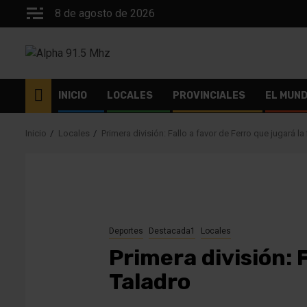
Saltar
8 de agosto de 2026
al
contenido
INICIO
LOCALES
PROVINCIALES
EL MUN
Inicio
Locales
Primera división: Fallo a favor de Ferro que jugará la 
Deportes
Destacada1
Locales
Primera división: F
Taladro