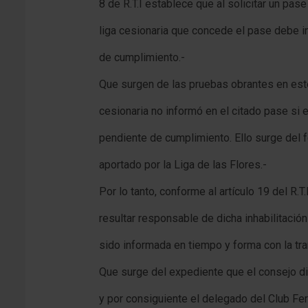
8 de R.T.I establece que al solicitar un pase
liga cesionaria que concede el pase debe in
de cumplimiento.-
Que surgen de las pruebas obrantes en est
cesionaria no informó en el citado pase si e
pendiente de cumplimiento. Ello surge del 
aportado por la Liga de las Flores.-
Por lo tanto, conforme al artículo 19 del R.T.
resultar responsable de dicha inhabilitació
sido informada en tiempo y forma con la tra
Que surge del expediente que el consejo dir
y por consiguiente el delegado del Club Fe