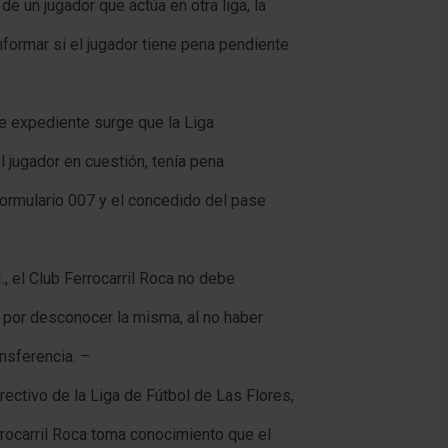
 de un jugador que actúa en otra liga, la
formar si el jugador tiene pena pendiente
e expediente surge que la Liga
l jugador en cuestión, tenía pena
formulario 007 y el concedido del pase
I., el Club Ferrocarril Roca no debe
n por desconocer la misma, al no haber
nsferencia. –
ectivo de la Liga de Fútbol de Las Flores,
rrocarril Roca toma conocimiento que el