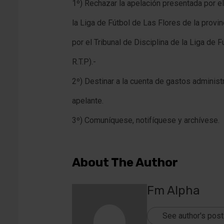
1º) Rechazar la apelación presentada por e
la Liga de Fútbol de Las Flores de la provin
por el Tribunal de Disciplina de la Liga de F
R.T.P).-
2º) Destinar a la cuenta de gastos administ
apelante.
3º) Comuníquese, notifíquese y archívese.
About The Author
Fm Alpha
See author's pos