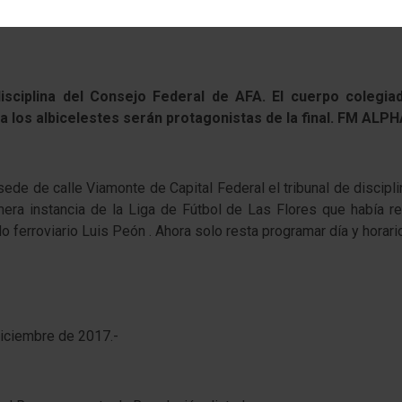
 disciplina del Consejo Federal de AFA. El cuerpo colegi
los albicelestes serán protagonistas de la final. FM ALPHA a
 sede de calle Viamonte de Capital Federal el tribunal de discipl
rimera instancia de la Liga de Fútbol de Las Flores que había
o ferroviario Luis Peón . Ahora solo resta programar día y horario 
iciembre de 2017.-