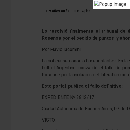
9 años atrás
Fm Alpha
Lo resolvió finalmente el tribunal de
Rosense por el pedido de puntos y ahora 
Por Flavio Iacomini
La noticia se conoció hace instantes. En la
Fútbol Argentino, convalidó el fallo de p
Rosense por la inclusión del lateral izquierd
Este portal publica el fallo definitivo:
EXPEDIENTE Nº 3812/17
Ciudad Autónoma de Buenos Aires, 07 de D
VISTO: