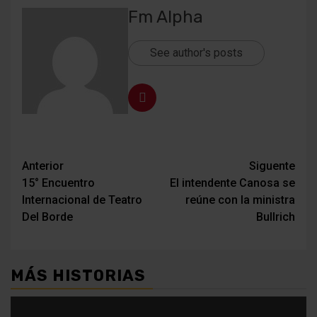
Fm Alpha
See author's posts
Navegación
Anterior
Siguente
15° Encuentro
El intendente Canosa se
de
Internacional de Teatro
reúne con la ministra
entradas
Del Borde
Bullrich
MÁS HISTORIAS