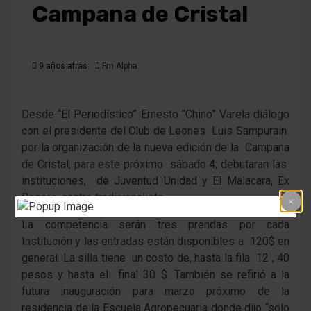
Campana de Cristal
9 años atrás
Fm Alpha
Desde “El Periodístico” Ernesto “Chino” Varela diálogo
con el presidente del Club de Leones Luis Sampurain
por la organización de la nueva edición de la Campana
de Cristal, para este próximo sábado 4; debutaran las
instituciones, de Juventud Unidad y El Malacara, Ex
Resero, centro tradicionalista.
La competencia serán tres prendas por cada
Institución y las entradas están disponibles a 120$ en
general. La silla tiene un costo de, hasta la fila 12 , 40
pesos y hasta el final 30 $. También se refirió a la
futura inauguración para marzo próximo de la
residencia de la Escuela Agropecuaria donde dijo “solo