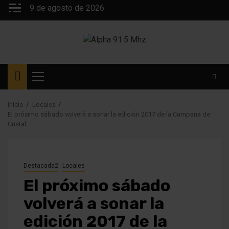
Saltar
9 de agosto de 2026
al
contenido
Menú
principal
Inicio
Locales
El próximo sábado volverá a sonar la edición 2017 de la Campana de
Cristal
Destacada2
Locales
El próximo sábado
volverá a sonar la
edición 2017 de la