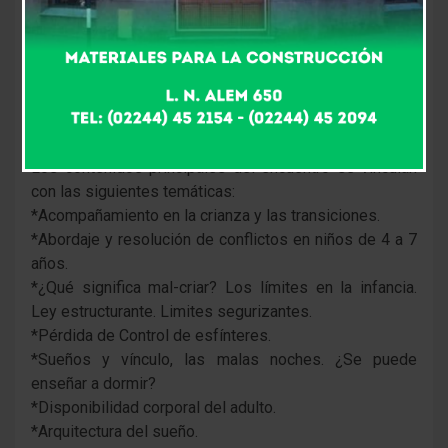
práctico, con una totalidad de cuatro encuentros
(pueden tomarse todos o de forma individual).
Este segundo taller tiene como objetivo acompañar a
padres y docentes en la crianza y las transiciones que
los niños experimentan día a día.
Los contenidos principales del encuentro se vinculan
con las siguientes temáticas:
*Acompañamiento en la crianza y las transiciones.
*Abordaje y resolución de conflictos en niños de 4 a 7
años.
*¿Qué significa mal-criar? Los límites en la infancia.
Ley estructurante. Limites segurizantes.
*Pérdida de Control de esfínteres.
*Sueños y vínculo, las malas noches. ¿Se puede
enseñar a dormir?
*Disponibilidad corporal del adulto.
*Arquitectura del sueño.