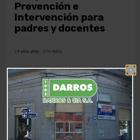
Prevención e
Intervención para
padres y docentes
9 años atrás
Fm Alpha
La Subsecretaría de Educación dependiente de la
Secretaría de Desarrollo Social y Educación de la
Municipalidad de Las Flores, informa que está abierta
la inscripción para el segundo encuentro del Taller de
Prevención e Intervención para Padres y Docentes
sobre Estimulación Temprana.
Como fue con el primero, este también será dictado de
forma gratuita por la Lic. en Psicomotricidad, Cecilia
Francischetti; con una modalidad de taller teórico-