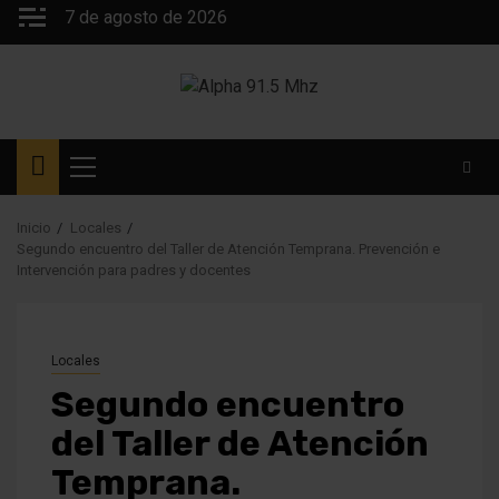
Saltar
7 de agosto de 2026
al
contenido
Menú
principal
Inicio
Locales
Segundo encuentro del Taller de Atención Temprana. Prevención e
Intervención para padres y docentes
Locales
Segundo encuentro
del Taller de Atención
Temprana.