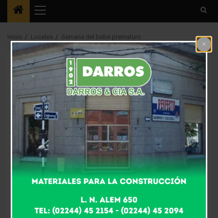
Menú
principal
Inicio
Locales
Semana del bebé prematuro
Locales
Semana del bebé
prematuro
7 años atrás
Fm Alpha
Entre el 11 y el 17 de noviembre se celebra en nuestro
país la semana del prematuro, con el objetivo crear
conciencia sobre los derechos de los niños y niñas
que nacen «antes de tiempo» y movilizar a los agentes