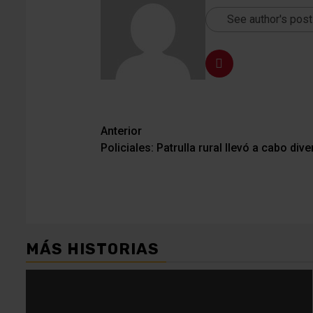
See author's pos
Navegación
Anterior
Policiales: Patrulla rural llevó a cabo di
de
entradas
MÁS HISTORIAS