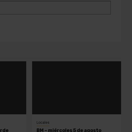
Locales
orde
BM – miércoles 5 de agosto