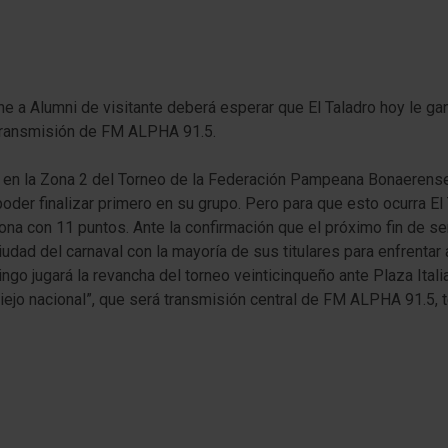
che a Alumni de visitante deberá esperar que El Taladro hoy le g
 transmisión de FM ALPHA 91.5.
 en la Zona 2 del Torneo de la Federación Pampeana Bonaerens
poder finalizar primero en su grupo. Pero para que esto ocurra E
 zona con 11 puntos. Ante la confirmación que el próximo fin de se
a ciudad del carnaval con la mayoría de sus titulares para enfrenta
o jugará la revancha del torneo veinticinqueño ante Plaza Italia,
“Viejo nacional”, que será transmisión central de FM ALPHA 91.5, 