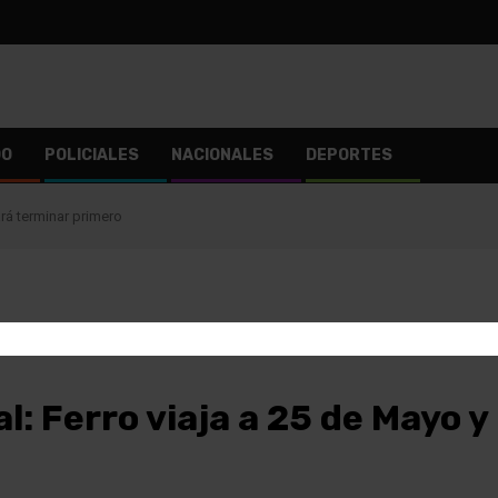
DO
POLICIALES
NACIONALES
DEPORTES
ará terminar primero
l: Ferro viaja a 25 de Mayo 