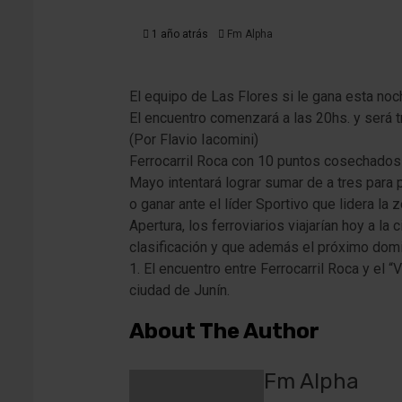
1 año atrás
Fm Alpha
El equipo de Las Flores si le gana esta no
El encuentro comenzará a las 20hs. y será
(Por Flavio Iacomini)
Ferrocarril Roca con 10 puntos cosechados
Mayo intentará lograr sumar de a tres para 
o ganar ante el líder Sportivo que lidera la
Apertura, los ferroviarios viajarían hoy a l
clasificación y que además el próximo doming
1. El encuentro entre Ferrocarril Roca y el 
ciudad de Junín.
About The Author
Fm Alpha