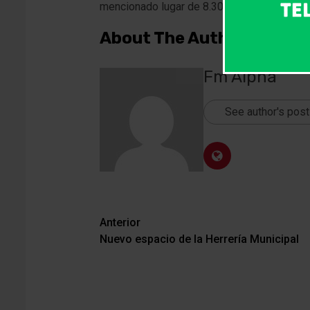
mencionado lugar de 8.30 a 11.30 Hs.
About The Author
Fm Alpha
See author's pos
Navegación
Anterior
Nuevo espacio de la Herrería Municipal
de
entradas