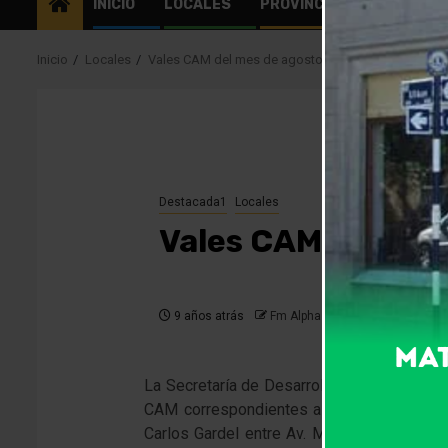
INICIO
LOCALES
PROVINCIALES
EL MU
Inicio
Locales
Vales CAM del mes de agosto
Destacada1
Locales
Vales CAM del mes
9 años atrás
Fm Alpha
La Secretaría de Desarrollo Social y Educa
CAM correspondientes al mes de agosto de 
Carlos Gardel entre Av. Manuel Venancio Pa