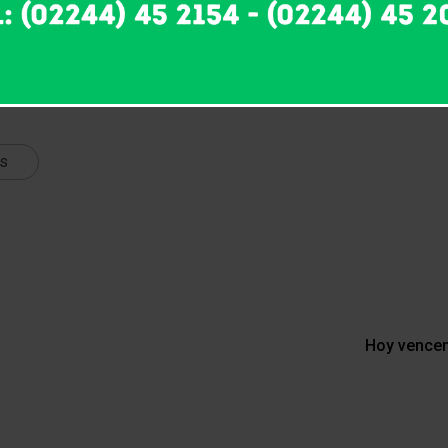
ts
Hoy vencen