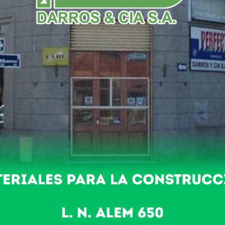
NDO
POLICIALES
NACIONALES
DEPORTES
 de agosto
ción informa a los beneficiarios del Complemento Alimentario 
2017 se efectuará entre lunes 7 y el viernes 11 en el depósi
z y Carmen. Los beneficiarios deben concurrir con DNI o envia