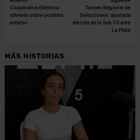
Navegación
Anterior
Siguente
Cooperativa Eléctrica
Torneo Regional de
de
advierte sobre posibles
Selecciones: ajustada
entradas
estafas
derrota de la Sub-15 ante
La Plata
MÁS HISTORIAS