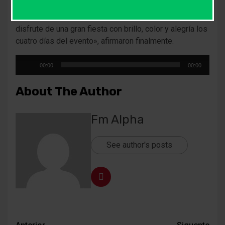
simple objetivo que es ver reflejado en las caras de
los niños y sus familias una gran sonrisa y que se
disfrute de una gran fiesta con brillo, color y alegría los
cuatro días del evento», afirmaron finalmente.
Reproductor
00:00
00:00
de
audio
About The Author
Fm Alpha
See author's posts