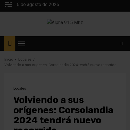
Saltar
6 de agosto de 2026
al
contenido
Menú
principal
Inicio
Locales
Volviendo a sus orígenes: Corsolandia 2024 tendrá nuevo recorrido
Locales
Volviendo a sus
orígenes: Corsolandia
2024 tendrá nuevo