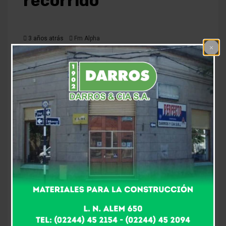
recorrido
3 años atrás
Fm Alpha
Así lo confirmaron este miércoles en primicia para la
91.5 Mabel García y Mabel Confeggi, presidenta y
vicepresidenta de la Comisión Directiva. «Ya estamos
trabajando fervientemente para llevar adelante el
próximo año la gran fiesta del Carnaval Infantil tan
característico de nuestra ciudad y pensando en
duplicar el éxito de la pasada edición», señaló Mabel
García. «Pensamos en volver a nuestros orígenes por
eso para el 2024 el recorrido será donde todo
comenzó. Corsolandia se hará el año próximo sobre
Avda. Gral. Paz entre Avda. Avellaneda y Alem los días
17, 18, 24 y 25 de febrero». En tanto, Mabel Confeggi
habló sobre las categorías participantes. «Tenemos un