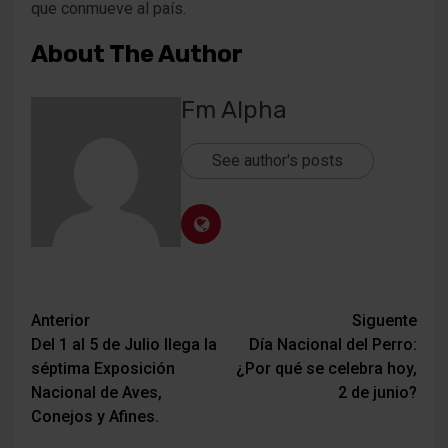
que conmueve al país.
About The Author
Fm Alpha
See author's posts
Navegación
Anterior
Siguente
Del 1 al 5 de Julio llega la
Día Nacional del Perro:
de
séptima Exposición
¿Por qué se celebra hoy,
entradas
Nacional de Aves,
2 de junio?
Conejos y Afines.