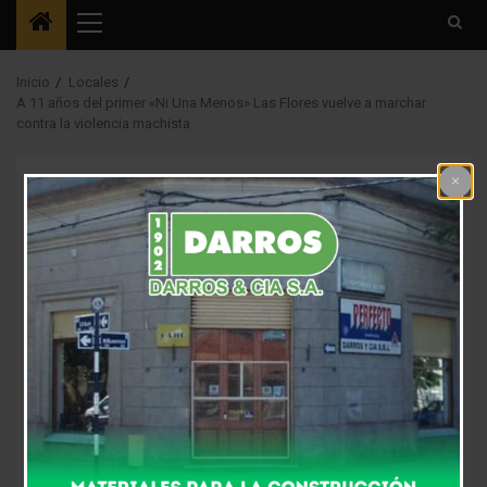
Menú
principal
Inicio
Locales
A 11 años del primer «Ni Una Menos» Las Flores vuelve a marchar
contra la violencia machista
Locales
A 11 años del primer
«Ni Una Menos» Las
Flores vuelve a
marchar contra la
violencia machista