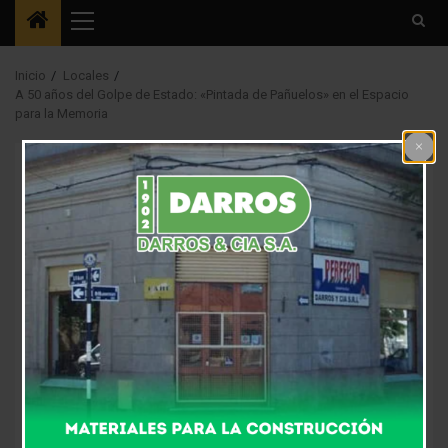
Menú
principal
Inicio
Locales
A 50 años del Golpe de Estado: «Pintada de Pañuelos» en el Espacio
para la Memoria
Locales
A 50 años del Golpe de
Estado: «Pintada de
Pañuelos» en el
Espacio para la
Memoria