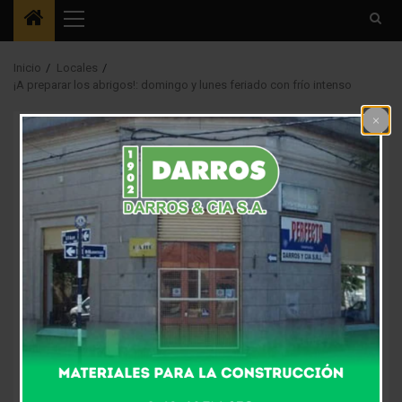
Menú
principal
Inicio
Locales
¡A preparar los abrigos!: domingo y lunes feriado con frío intenso
Locales
¡A preparar los
abrigos!: domingo y
lunes feriado con frío
intenso
2 meses atrás
Fm Alpha