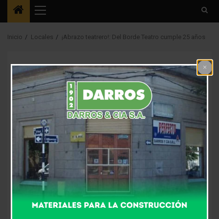
Menú
principal
Inicio
Locales
¡Abrazo teatrero!: Del Borde Teatro cumple 25 años
Locales
¡Abrazo teatrero!: Del
Borde Teatro cumple
25 años
2 meses atrás
Fm Alpha