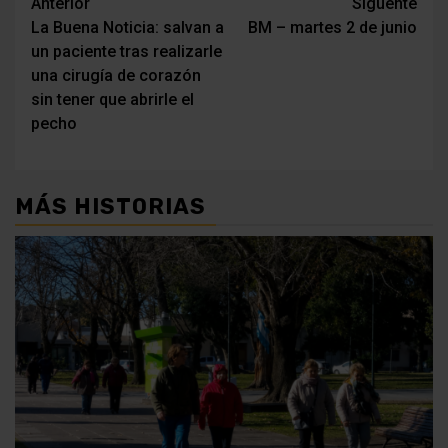
Navegación
Anterior
Siguente
La Buena Noticia: salvan a
BM – martes 2 de junio
de
un paciente tras realizarle
entradas
una cirugía de corazón
sin tener que abrirle el
pecho
MÁS HISTORIAS