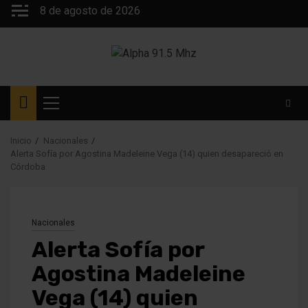
Saltar
8 de agosto de 2026
al
contenido
Menú
principal
Inicio
Nacionales
Alerta Sofía por Agostina Madeleine Vega (14) quien desapareció en
Córdoba
Nacionales
Alerta Sofía por
Agostina Madeleine
Vega (14) quien