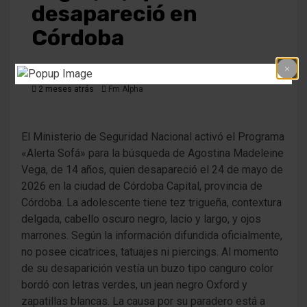
desapareció en
Córdoba
2 meses atrás
Fm Alpha
El Ministerio de Seguridad Nacional activó el Programa
«Alerta Sofá» para la búsqueda de Agostina Madeleine
Vega, de 14 años, quien desapareció el 24 de mayo de
2026 en la ciudad de Córdoba Capital, provincia de
Córdoba. La adolescente tiene tez trigueña, contextura
delgada, cabello oscuro negro, lacio y largo, y ojos
marrones. Según la información difundida oficialmente,
no posee cicatrices, tatuajes ni piercings. Al momento
de su desaparición vestía un buzo tipo canguro color
bordó con letras verdes, un jean negro Oxford y
zapatillas blancas. La causa por su paradero está a