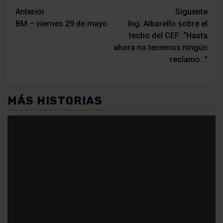
Navegación
Anterior
Siguente
BM – viernes 29 de mayo
Ing. Albarello sobre el
de
techo del CEF: “Hasta
entradas
ahora no tenemos ningún
reclamo…”
MÁS HISTORIAS