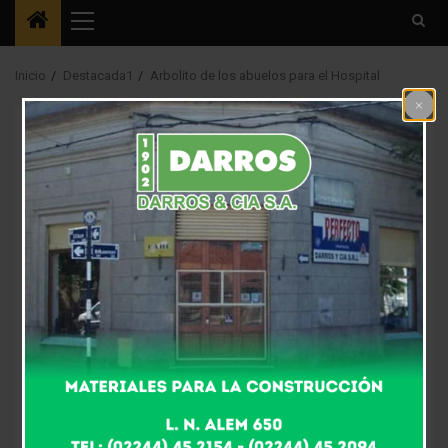
Menú
principal
Inicio
Destacada1
Arbolito de los abuelos para el Hospital
Destacada1
Arbolito de los
abuelos para el
Hospital
9 años atrás
Fm Alpha
El lema “Navidad entre todos” se trabajó en la Escuela
Taller que funciona en el Hogar “Rogelio Peña” con la