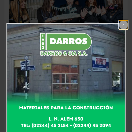
EMOTIVA INAUGURACIÓN DEL AULA TECNOLÓGICA
EN EL CENTRO «OSITOS CARIÑOSOS»
En el marco
del 33° aniversario del Centro de Promoción
Comunitaria “Ositos Cariñosos”, se llevó a cabo la
inauguración del Aula Tecnológica. Se trata de una obra
profundamente significativa para el Barrio Solidaridad y
para toda la comunidad educativa que durante años
impulsó este proyecto con compromiso, esfuerzo y
trabajo conjunto. La jornada reunió a vecinos, familias,
alumnos, autoridades, quienes compartieron un
emotivo acto que puso en valor el recorrido realizado