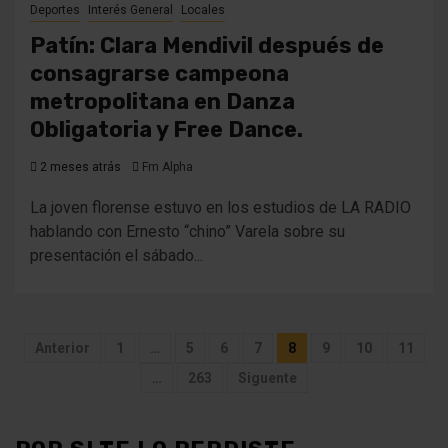
Deportes
Interés General
Locales
Patín: Clara Mendivil después de
consagrarse campeona
metropolitana en Danza
Obligatoria y Free Dance.
2 meses atrás
Fm Alpha
La joven florense estuvo en los estudios de LA RADIO
hablando con Ernesto “chino” Varela sobre su
presentación el sábado...
Paginación
Anterior
1
…
5
6
7
8
9
10
11
de
…
263
Siguente
entradas