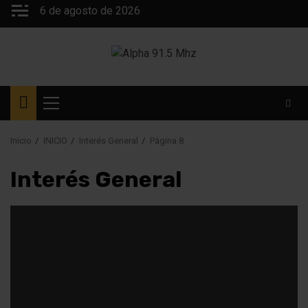
Saltar
6 de agosto de 2026
al
contenido
Menú
principal
Inicio
INICIO
Interés General
Página 8
Interés General