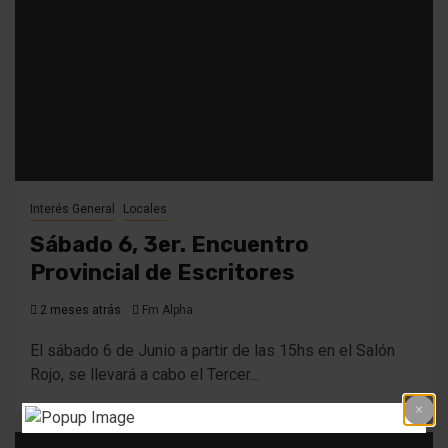
Interés General
Locales
Sábado 6, 3er. Encuentro
Provincial de Escritores
2 meses atrás
Fm Alpha
El sábado 6 de Junio a partir de las 15hs en el Salón
Rojo, se llevará a cabo el Tercer...