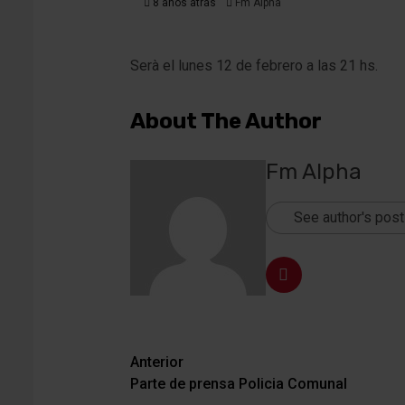
8 años atrás
Fm Alpha
Serà el lunes 12 de febrero a las 21 hs.
About The Author
Fm Alpha
See author's pos
Navegación
Anterior
Parte de prensa Policia Comunal
de