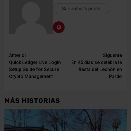
See author's posts
Navegación
Anterior
Siguente
Quick Ledger Live Login
En 45 días se celebra la
de
Setup Guide for Secure
fiesta del Lechón en
entradas
Crypto Management
Pardo
MÁS HISTORIAS