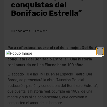
conquistas del
Bonifacio Estrella”
8 años atrás
Fm Alpha
Para reflexionar sobre el rol de la mujer,
Del Borde
presentará “Atuación Policial: seducción, pasión y
conquistas del Bonifacio Estrella”.
Una historia
real ocurrida en Las Flores hace 100 años.
El sábado 10 a las 19 Hs. en el Espacio Teatral Del
Borde, se presentará la obra “Atuación Policial:
seducción, pasión y conquistas del Bonifacio Estrella”,
que cuenta la historia real, ocurrida en 1909, de una
madre y sus hijas adolescentes, que conviven y
comparten el amor de un hombre.