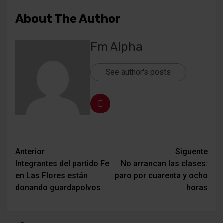
About The Author
Fm Alpha
See author's posts
Navegación
Anterior
Siguente
Integrantes del partido Fe
No arrancan las clases:
de
en Las Flores están
paro por cuarenta y ocho
entradas
donando guardapolvos
horas