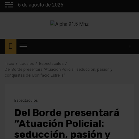
Saltar
6 de agosto de 2026
al
contenido
Menú
principal
Inicio
Locales
Espectaculos
Del Borde presentará “Atuación Policial: seducción, pasión y
conquistas del Bonifacio Estrella”
Espectaculos
Del Borde presentará
“Atuación Policial:
seducción, pasión y