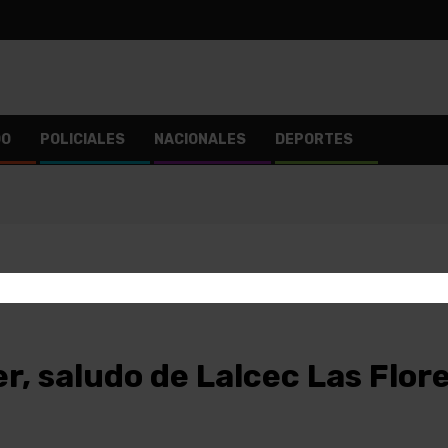
DO
POLICIALES
NACIONALES
DEPORTES
er, saludo de Lalcec Las Flor