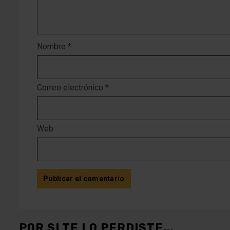
Nombre
*
Correo electrónico
*
Web
POR SI TE LO PERDISTE...