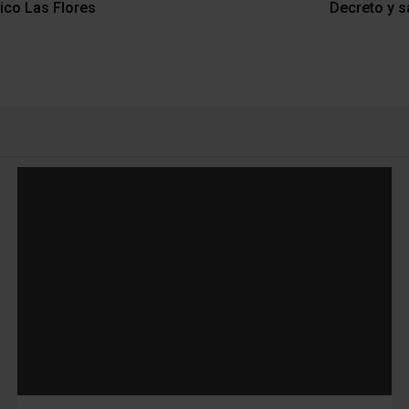
tico Las Flores
Decreto y s