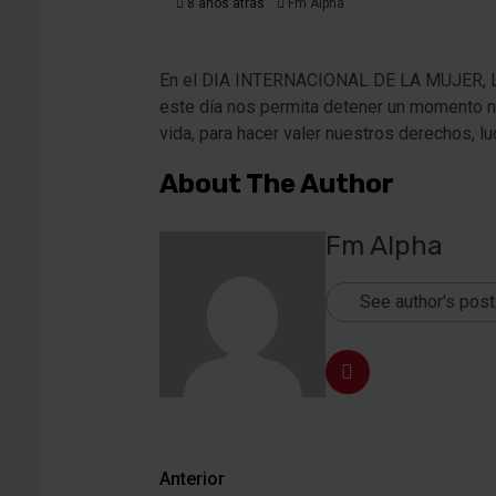
8 años atrás
Fm Alpha
En el DIA INTERNACIONAL DE LA MUJER, LAL
este día nos permita detener un momento nu
vida, para hacer valer nuestros derechos, 
About The Author
Fm Alpha
See author's pos
Navegación
Anterior