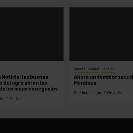
Interés General
Locales
 Noticia: las buenas
Ahora un temblor sacud
s del agro abren las
Mendoza
de los mejores negocios
12 horas atrás
Fm Alpha
ás
Fm Alpha