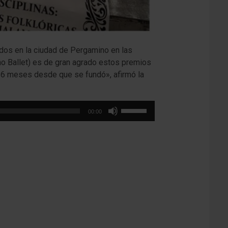
dos en la ciudad de Pergamino en las
cho Ballet) es de gran agrado estos premios
lo 6 meses desde que se fundó», afirmó la
Utiliza
00:00
las
teclas
de
flecha
arriba/abajo
para
aumentar
o
disminuir