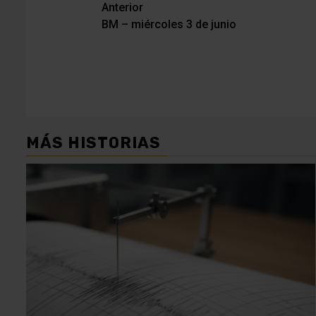
Navegación
Anterior
BM – miércoles 3 de junio
de
entradas
MÁS HISTORIAS