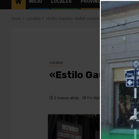
INICIO
LOCALES
PROVINCIALES
EL MU
Inicio
Locales
«Estilo Gaucho» Ballet cosecha logros en Pergamin
Locales
«Estilo Gaucho» B
2 meses atrás
Fm Alpha