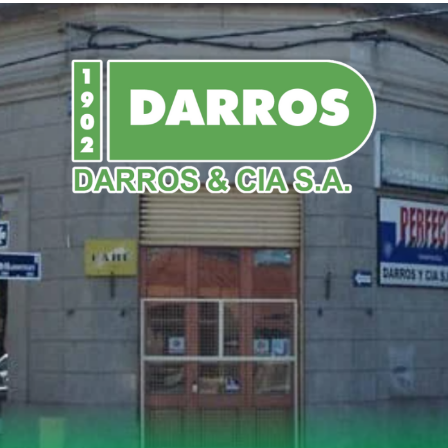
NDO
POLICIALES
NACIONALES
DEPORTES
o
allet cosecha logros en Per