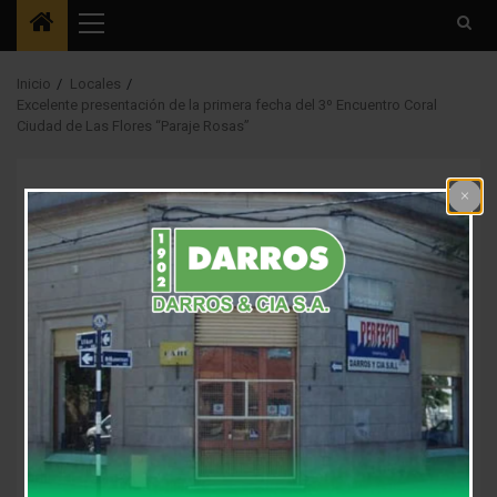
Menú
principal
Inicio
Locales
Excelente presentación de la primera fecha del 3º Encuentro Coral
Ciudad de Las Flores “Paraje Rosas”
Espectaculos
Locales
Excelente
presentación de la
primera fecha del 3º
Encuentro Coral
Ciudad de Las Flores
“Paraje Rosas”