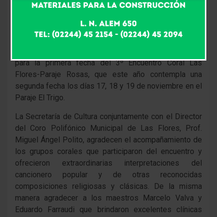
9 años atrás
Fm Alpha
Fueron tres espectaculares días de conciertos corales
para la primera fecha del 3º Encuentro Coral Las
Flores-Paraje Rosas, que este año contempla una
segunda fecha los días 17, 18 y 19 de noviembre en el
Paraje El Trigo.
La Secretaría de Cultura conjuntamente con el Director
del Coro Polifónico Municipal de Las Flores, Prof.
Miguel Ángel Polito, agradecen el acompañamiento de
los grupos corales que participaron del encuentro y
ofrecieron extraordinarias interpretaciones del
cancionero popular y de otras reconocidas
composiciones religiosas y clásicas. De la misma
manera agradecer a los maestros Marcelo Valva y
Eduardo Farraudi que brindaron excelentes clínicas