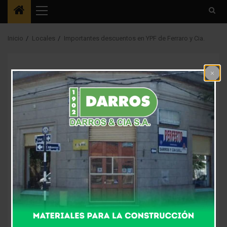
Menú
principal
Inicio
Locales
Importantes descuentos en YPF de Ferraro y Cia.
Interés General
Locales
Importantes
descuentos en YPF de
Ferraro y Cia.
10 meses atrás
Fm Alpha