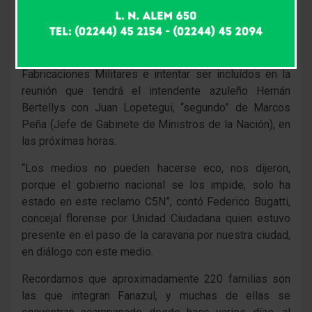
donde recibieron el apoyo de distintos sectores de
nuestra ciudad. La marcha que se dirige hacia la Ciudad
Autónoma de Buenos Aires, tiene como objetivo hacer
visibilizar el reclamo de los trabajadores de
Fabricaciones Militares e intentar ser incluídos en la
reunión que tendrá el intendente azuleño Hernán
Bertellys con Juan Lopetegui, “segundo” de Marcos
Peña (Jefe de Gabinete de Ministros de la Nación), en
las próximas horas.
“Los medios no pueden hacerse eco, nos dijeron,
porque el gobierno nacional se los impide, solo ha
estado en este reclamo C5N”, contó Federico Bugatti,
concejal florense por Unidad Ciudadana quien estuvo
presente en el paso de la caravana por nuestra ciudad,
en diálogo con este medio.
Recordamos que aproximadamente 220 familias son
las que integran Fanazul, y muchas de ellas se