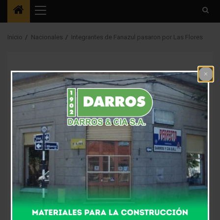
Menú
principal
Inicio
Nacionales
Integrantes de Fanazul pasaron por Las Flores
Destacada4
Nacionales
Integrantes de
Fanazul pasaron por
Las Flores
9 años atrás
Fm Alpha
Una caravana con alrededor de 60 automóviles, con
integrantes de Fanazul pasaron hoy por Las Flores