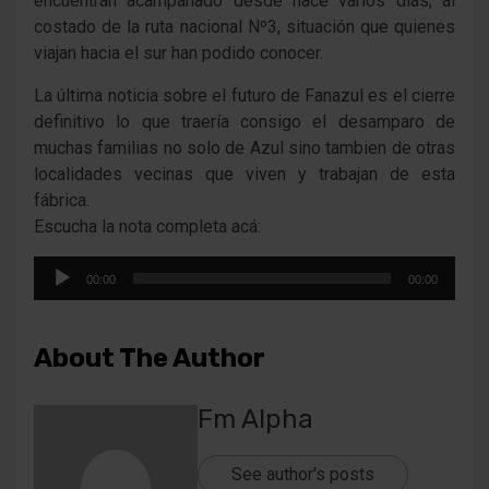
encuentran acampanado desde hace varios días, al
costado de la ruta nacional Nº3, situación que quienes
viajan hacia el sur han podido conocer.
La última noticia sobre el futuro de Fanazul es el cierre
definitivo lo que traería consigo el desamparo de
muchas familias no solo de Azul sino tambien de otras
localidades vecinas que viven y trabajan de esta
fábrica.
Escucha la nota completa acá:
Reproductor
00:00
00:00
de
audio
About The Author
Fm Alpha
See author's posts