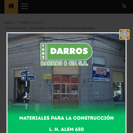
Menú
principal
Inicio
Política Local
José Garrido: «Se tratará el tema de la banca abierta»
Destacada1
Política Local
José Garrido: «Se
tratará el tema de la
banca abierta»
9 años atrás
Fm Alpha