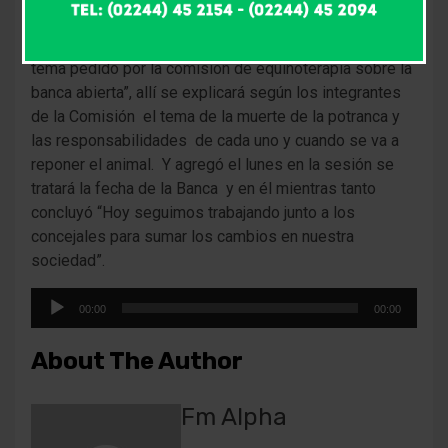
“Se resolvió en la reunión parlamentaria -dijo José
Garrido presidente del Concejo Deliberante- Tratar el
tema pedido por la comisión de equinoterapia sobre la
banca abierta”, allí se explicará según los integrantes
de la Comisión el tema de la muerte de la potranca y
las responsabilidades de cada uno y cuando se va a
reponer el animal. Y agregó el lunes en la sesión se
tratará la fecha de la Banca y en él mientras tanto
concluyó “Hoy seguimos trabajando junto a los
concejales para sumar los cambios en nuestra
sociedad”.
Reproductor
00:00
00:00
de
audio
About The Author
Fm Alpha