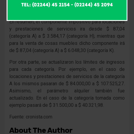
6.048,30, pasando la cuota total de $ 5.922,12 a $
7.580,69.
En resumen, el componente impositivo para locaciones
y prestaciones de servicios ira desde $ 87,04
(categoría A) a $ 3.584,17 (categoría H); mientras que
para la venta de cosas muebles dicho componente irá
de $ 87,04 (categoría A) a $ 6.048,30 (categoría K).
Por otra parte, se actualizaron los límites de ingresos
para cada categoría. Por ejemplo, en el caso de
locaciones y prestaciones de servicios de la categoría
A los mismos pasaran de $ 84.000,00 a $ 107.525,27.
Asimismo, el parámetro alquiler también fue
actualizado. En el caso de la categoría tomada como
ejemplo pasará de $ 31.500,00 a $ 40.321,98.
Fuente: cronista.com
About The Author