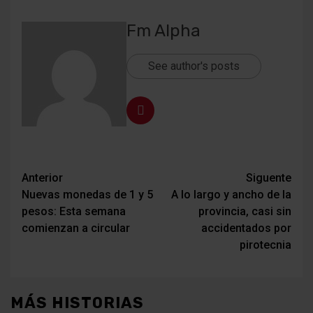
Fm Alpha
See author's posts
Navegación
Anterior
Siguente
Nuevas monedas de 1 y 5
A lo largo y ancho de la
de
pesos: Esta semana
provincia, casi sin
entradas
comienzan a circular
accidentados por
pirotecnia
MÁS HISTORIAS