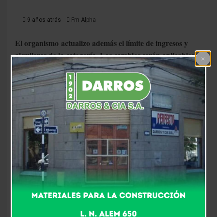
9 años atrás
Fm Alpha
El organismo actualizo además el límite de ingresos y
alquileres de la categoría. Los cambios serán aplicables al
1 de enero próximo
os
Esta mañana la Administración Federal de Ingresos Públic
(AFIP) publicó en su sitio web los valores de la cuota
única correspondiente al régimen simplificado para
pequeños contribuyentes más conocido como
monotributo, los cuales resultarán de aplicación desde
el 1 de enero de 2018.
El componente impositivo de la categoría A que es la
más baja pasaría de $ 68,00 a $ 87,04, pasando la
cuota total de $ 787,00 a $ 1.007,41. Por otra parte, la
categoría más alta K, para venta de cosas muebles el
componente impositivo pasaría de $ 4.725,00 a $