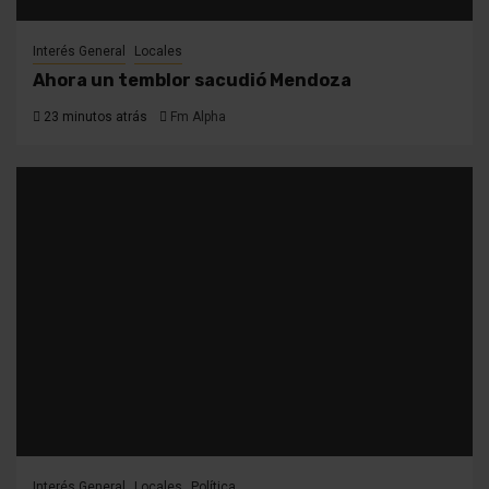
Interés General
Locales
Ahora un temblor sacudió Mendoza
23 minutos atrás
Fm Alpha
Interés General
Locales
Política