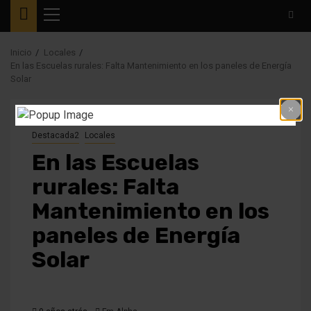
Menú
principal
Inicio
Locales
En las Escuelas rurales: Falta Mantenimiento en los paneles de Energía
Solar
Destacada2
Locales
En las Escuelas
rurales: Falta
Mantenimiento en los
paneles de Energía
Solar