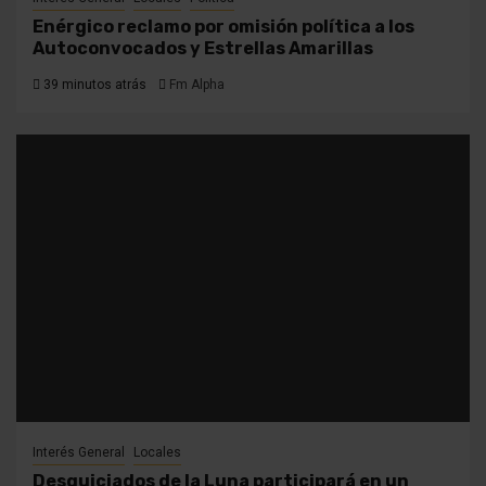
Enérgico reclamo por omisión política a los
Autoconvocados y Estrellas Amarillas
39 minutos atrás
Fm Alpha
Interés General
Locales
Desquiciados de la Luna participará en un