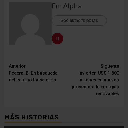
Fm Alpha
See author's posts
Navegación
Anterior
Siguente
Federal B: En búsqueda
Invierten US$ 1.800
de
del camino hacia el gol
millones en nuevos
entradas
proyectos de energías
renovables
MÁS HISTORIAS