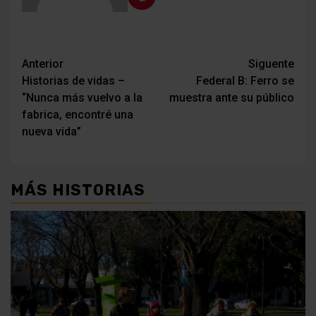
Navegación
Anterior
Siguente
Historias de vidas –
Federal B: Ferro se
de
“Nunca más vuelvo a la
muestra ante su público
entradas
fabrica, encontré una
nueva vida”
MÁS HISTORIAS