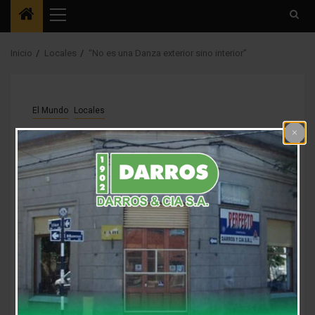
Menú
principal
Inicio
Locales
“No es una Danza exterior sino interior”
El Mundo
Locales
“No es una Danza
exterior sino interior”
9 años atrás
Fm Alpha
Comienza hoy el taller de biodanza de un grupo
reducido, junto a Veronica Pupato, con quien
dialogamos desde el móvil “Este grupo -explicó- se
está armando y el cupo esta completo hoy porque el