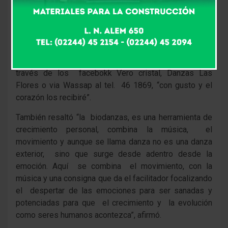
espacio es chico. A partir de los viernes de Agosto,
tenemos otro espacio y se terminara de conformar
porque el grupo se transforma en una matriz de
contención. Funcionara semanalmente todos los
viernes”, los interesados se pueden comunicar, a
través de los facebokk Vero cristal, Danzas Las
Flores o via Wassap al tel. 46 1869, “con gusto y el
corazón los recibiré”.
También resaltó “la biodanzas, es una herramienta de
crecimiento personal, combina la música, el
movimiento y aunque se llama danza no es una danza
exterior, sino que surge desde adentro desde la
emoción. Aquí se combina el movimiento, con la
música y una consigna que da el facilitador focalizando
el despertar de las emociones para ser sanadas y
potenciadas para que el crecimiento y la evolución
como seres humanos acontezca”, afirmó.