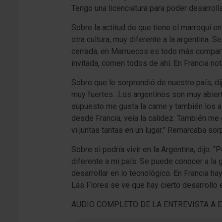
Tengo una licenciatura para poder desarrol
Sobre la actitud de que tiene el marroquí e
otra cultura, muy diferente a la argentina. S
cerrada, en Marruecos es todo más comparti
invitada, comen todos de ahí. En Francia no
Sobre que le sorprendió de nuestro país, d
muy fuertes…Los argentinos son muy abiertos
supuesto me gusta la carne y también los 
desde Francia, veía la calidez. También me
vi juntas tantas en un lugar.” Remarcaba sor
Sobre si podría vivir en la Argentina, dijo: “
diferente a mi país. Se puede conocer a la
desarrollar en lo tecnológico. En Francia ha
Las Flores se ve que hay cierto desarrollo
AUDIO COMPLETO DE LA ENTREVISTA A E