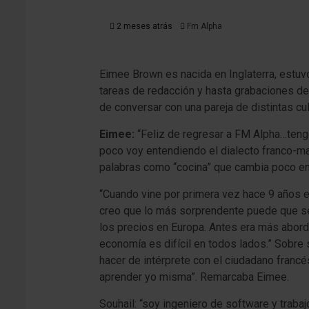
2 meses atrás
Fm Alpha
Eimee Brown es nacida en Inglaterra, estuv
tareas de redacción y hasta grabaciones d
de conversar con una pareja de distintas cu
Eimee:
“Feliz de regresar a FM Alpha…teng
poco voy entendiendo el dialecto franco-mar
palabras como “cocina” que cambia poco en 
“Cuando vine por primera vez hace 9 años e
creo que lo más sorprendente puede que sea
los precios en Europa. Antes era más aborda
economía es difícil en todos lados.” Sobre 
hacer de intérprete con el ciudadano franc
aprender yo misma”. Remarcaba Eimee.
Souhail: “soy ingeniero de software y traba