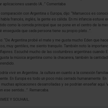
lar aplicaciones usando IA…” Comentaba
n comparación con Argentina o Europa, dijo: “Marruecos es conoci
e habla francés, inglés, la gente es cálida. En mi infancia estuve 
do como la comida principal que se pone en el centro de la mesa
té enseguida que cada persona tiene su propio plato…”.
ijo: “De Argentina probé el mate y me gusta mucho Eden que hac
, muy gentiles, me siento tranquilo. También noto la importancia
alfajores. Escuché mucho de las costumbres argentinas cuando E
 gusta la música argentina como la chacarera, también la cantid
prendido.
Podría vivir en Argentina…la cultura en cuanto a la conexión familia
 gente. En Europa es todo un poco más cerrado humanamente. En lo
y muchas aplicaciones desarrolladas y se podrían enseñar aquí. Ve
 en ese sentido…”. Remarcaba.
IMEE Y SOUHAIL.