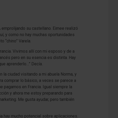
 emprolijando su castellano. Eimee realizó
quí, y como no hay muchas oportunidades
o “chino” Varela.
ncia. Vivimos allí con mi esposo y de a
ancés pero en su esencia es distinta. Hay
que aprenderlo…” Decía.
 la ciudad visitando a mi abuela Norma, y
a comprar lo básico, a veces se parece a
ue pagamos en Francia. Igual siempre la
ducción y ahora me estoy preparando para
marketing. Me gusta ayudar, pero también
cia hay mucho potencial sobre aplicaciones.