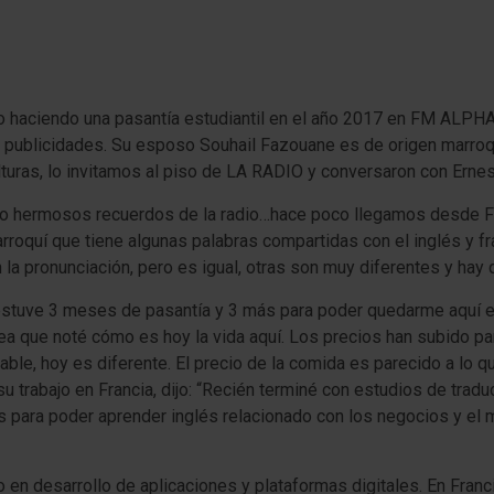
o haciendo una pasantía estudiantil en el año 2017 en FM ALPHA
e publicidades. Su esposo Souhail Fazouane es de origen marro
lturas, lo invitamos al piso de LA RADIO y conversaron con Ernest
o hermosos recuerdos de la radio…hace poco llegamos desde Fra
roquí que tiene algunas palabras compartidas con el inglés y fr
la pronunciación, pero es igual, otras son muy diferentes y hay 
stuve 3 meses de pasantía y 3 más para poder quedarme aquí en
 que noté cómo es hoy la vida aquí. Los precios han subido par
ble, hoy es diferente. El precio de la comida es parecido a lo q
su trabajo en Francia, dijo: “Recién terminé con estudios de tra
és para poder aprender inglés relacionado con los negocios y el 
jo en desarrollo de aplicaciones y plataformas digitales. En Fran