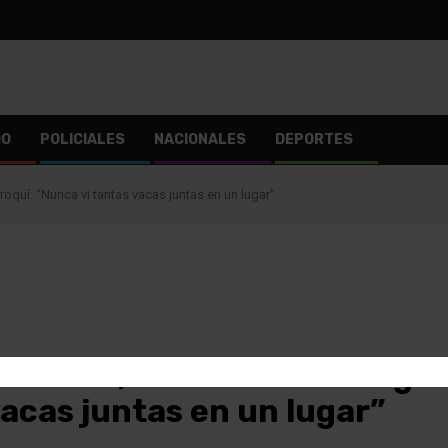
DO
POLICIALES
NACIONALES
DEPORTES
roquí: “Nunca vi tantas vacas juntas en un lugar”
 Souhail, el matrimonio Ingl
acas juntas en un lugar”