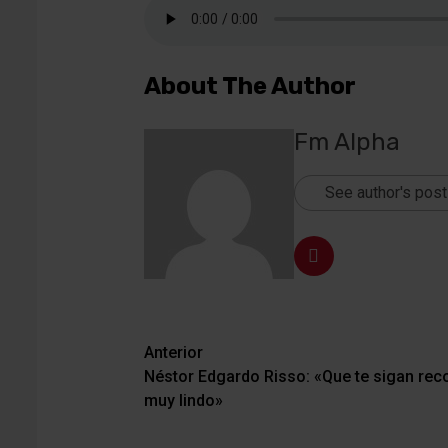
About The Author
Fm Alpha
See author's pos
Navegación
Anterior
Néstor Edgardo Risso: «Que te sigan reco
de
muy lindo»
entradas