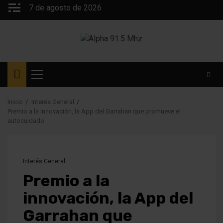
Saltar
7 de agosto de 2026
al
contenido
Menú
principal
Inicio
Interés General
Premio a la innovación, la App del Garrahan que promueve el
autocuidado
Interés General
Premio a la
innovación, la App del
Garrahan que