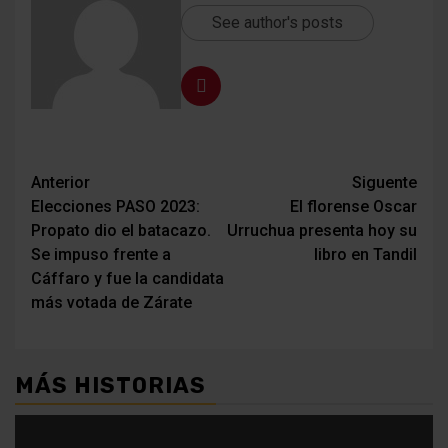
See author's posts
Navegación
Anterior
Siguente
Elecciones PASO 2023:
El florense Oscar
de
Propato dio el batacazo.
Urruchua presenta hoy su
entradas
Se impuso frente a
libro en Tandil
Cáffaro y fue la candidata
más votada de Zárate
MÁS HISTORIAS