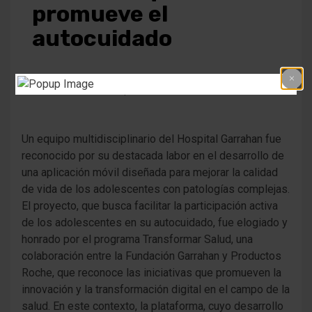
promueve el
autocuidado
3 años atrás
Fm Alpha
Un equipo multidisciplinario del Hospital Garrahan fue
reconocido por su destacada labor en el desarrollo de
una aplicación móvil diseñada para mejorar la calidad
de vida de los adolescentes con patologías complejas.
El proyecto, que busca facilitar la participación activa
de los adolescentes en su autocuidado, fue elogiado y
honrado por el programa Transformar Salud, una
colaboración entre la Fundación Garrahan y Productos
Roche, que reconoce las iniciativas que promueven la
innovación y la transformación digital en el campo de la
salud. En este contexto, la plataforma, cuyo desarrollo