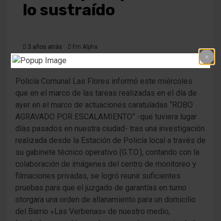
lo sustraído
3 años atrás
Fm Alpha
Policía Comunal Las Flores informó este miércoles
que en el marco de las tareas realizadas en el día de
ayer en el marco de actuaciones caratuladas “ROBO
AGRAVADO POR ESCALAMIENTO” -que tuviera lugar
días pasados en nuestra ciudad- tras una investigación
realizada desde la Estación de Policía local a través de
su gabinete técnico operativo (G.T.O.), contando con la
colaboración de imágenes del centro de monitoreo y
filmaciones privadas, se logró reunir suficientes
pruebas para que el juzgado de garantías en turno
otorgara una orden de allanamiento para un domicilio
del Barrio «Las Verbenas» de nuestro medio,