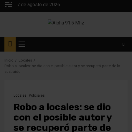
Saltar
7 de agosto de 2026
al
contenido
Menú
principal
Inicio
Locales
Robo a locales: se dio con el posible autor y se recuperó parte de lo
sustraído
Locales
Policiales
Robo a locales: se dio
con el posible autor y
se recuperó parte de