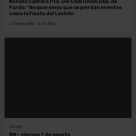
Natalia Cabrera Pta. Del Club Unión Dep. de
Pardo: “No queremos que se pierdan eventos
como la Fiesta del Lechón
3 horas atrás
Fm Alpha
Locales
BM – viernes 7 de agosto