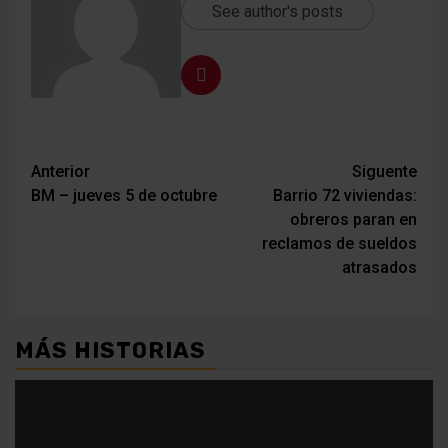
See author's posts
Navegación
Anterior
Siguente
BM – jueves 5 de octubre
Barrio 72 viviendas:
de
obreros paran en
entradas
reclamos de sueldos
atrasados
MÁS HISTORIAS