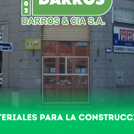
DO
POLICIALES
NACIONALES
DEPORTES
ntos Docentes llama a inscri
urriculares (Primer llamado) de las siguientes carreras del ISF