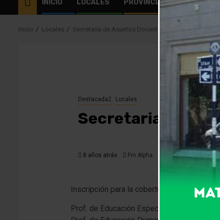
INICIO
LOCALES
PROVINCIALES
EL MUN
Inicio
Locales
Secretaria de Asuntos Docentes llama a inscripción
Destacada2
Locales
Secretaria de Asu
8 años atrás
Fm Alpha
Inscripción para la cobertura de espacios c
Prof. de Educación Especial 4º año