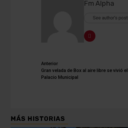
Fm Alpha
See author's pos
Navegación
Anterior
Gran velada de Box al aire libre se vivió e
de
Palacio Municipal
entradas
MÁS HISTORIAS