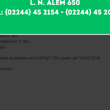
 año
lica 3º año
rapéutico 2º año
 año
oraria se exhiben en el ISFDyT 152 a partir del 15/02/2018
stituto