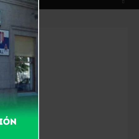
pción
DyT Nº152