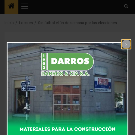
Menú
principal
Inicio
Locales
Sin fútbol el fin de semana por las elecciones
Deportes
Locales
Sin fútbol el fin de
semana por las
elecciones
11 meses atrás
Fm Alpha