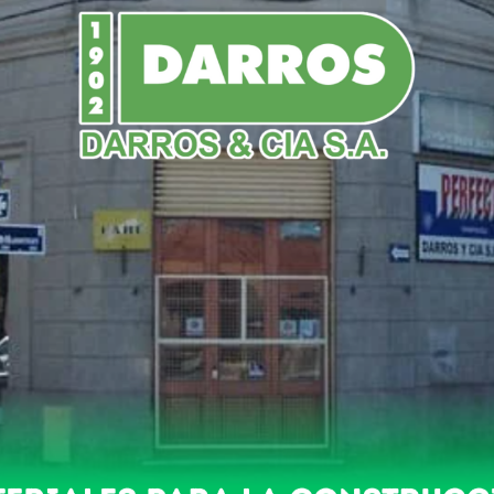
NDO
POLICIALES
NACIONALES
DEPORTES
as Flores se manifestarán hoy
tados y Trabajadores Jubilad