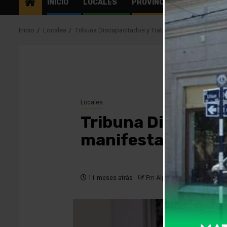
INICIO
LOCALES
PROVINCIALES
EL MU
Inicio
Locales
Tribuna Discapacitados y Trabajadores Jubilados L
Locales
Tribuna Discapaci
manifestarán hoy
11 meses atrás
Fm Alpha