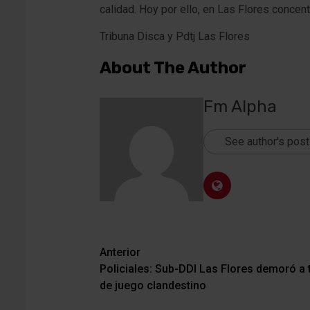
calidad. Hoy por ello, en Las Flores concen
Tribuna Disca y Pdtj Las Flores
About The Author
Fm Alpha
See author's pos
Navegación
Anterior
Policiales: Sub-DDI Las Flores demoró a
de
de juego clandestino
entradas