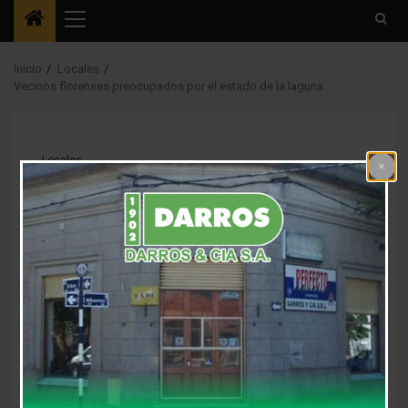
Menú
principal
Inicio
Locales
Vecinos florenses preocupados por el estado de la laguna
Locales
Vecinos florenses
preocupados por el
estado de la laguna
8 años atrás
Fm Alpha
Las redes sociales son, hoy en día, un lugar libre para