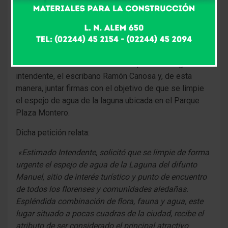
el dialogo, las diversas formas de pensamiento y los
reclamos. Si bien existen diferentes maneras de
expresión y comunicación, Facebook se ha convertido
en un espacio donde las personas pueden compartir y
dar a conocer sus opiniones. Es así como una
vecina florense decidió armar una petición dirigida al
intendente, el escribano Ramón Canosa y, de esta
manera, juntar firmas con el objetivo de que se limpie
el espejo de agua de la laguna ubicada en el Parque
Plaza Montero.
Dicha petición relata:
«Estimado Intendente, solicitó que se limpie de forma
urgente el espejo de agua de la Laguna del difunto
Manuel, sitio de interés turístico y punto de encuentro
de todos los florenses y comunidades aledañas.
Espléndida combinación de flora, fauna y agua, este
lugar situado a pocas cuadras de la ciudad, recibe el
atributo de ser considerado el principal atractivo