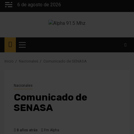
Saltar
6 de agosto de 2026
al
contenido
Menú
principal
Inicio
Nacionales
Comunicado de SENASA
Nacionales
Comunicado de
SENASA
8 años atrás
Fm Alpha