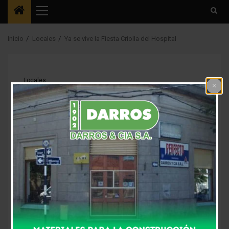
Menú
principal
Inicio
Locales
Ya se vive la Fiesta Criolla del Hospital
Locales
Ya se vive la Fiesta
Criolla del Hospital
5 meses atrás
Fm Alpha