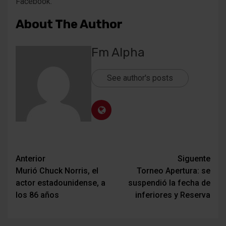
Facebook.
About The Author
Fm Alpha
See author's posts
Navegación
Anterior
Siguente
Murió Chuck Norris, el
Torneo Apertura: se
de
actor estadounidense, a
suspendió la fecha de
entradas
los 86 años
inferiores y Reserva