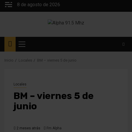
Saltar
8 de agosto de 2026
al
contenido
Menú
principal
Inicio
Locales
BM – viernes 5 de junio
Locales
BM – viernes 5 de
junio
2 meses atrás
Fm Alpha