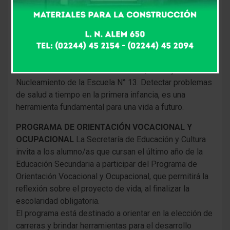
respiratorias, actividad que estuvo a cargo de
enfermeras de los CAPS y Promotores Comunitarios
de Provincia. Desde la Secretaría de Salud agradecen
el compromiso de las docentes y a la directora Patricia
Pellejero por facilitar llevar a cabo el operativo. A la
fecha se visitaron las Escuelas N° 2, N° 21 y el
Nucleamiento de la Escuela N° 13. Detectar problemas
de salud a tiempo en la primera infancia, es una
herramienta fundamental para una vida a futuro.
PROGRAMA DE ORIENTACIÓN VOCACIONAL Y
OCUPACIONAL
La Secretaría de Educación y Cultura
invita a los alumno/as que cursan el último año de la
Educación Secundaria a participar del Programa de
Orientación Vocacional y Ocupacional, que permitirá la
reflexión sobre el proyecto de vida, al finalizar la
escolaridad obligatoria.
El programa está destinado a orientar en la elección de
carreras y brindar herramientas para el desarrollo