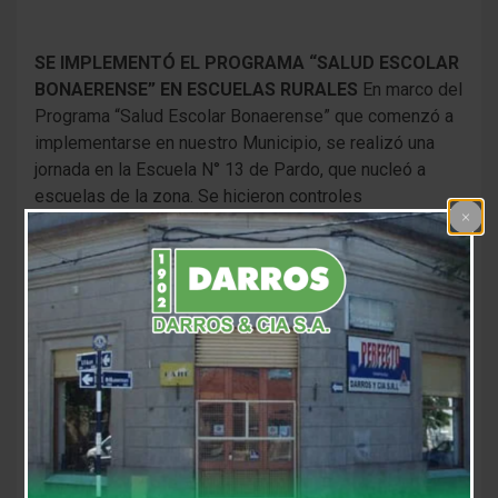
SE IMPLEMENTÓ EL PROGRAMA “SALUD ESCOLAR
BONAERENSE” EN ESCUELAS RURALES
En marco del
Programa “Salud Escolar Bonaerense” que comenzó a
implementarse en nuestro Municipio, se realizó una
jornada en la Escuela N° 13 de Pardo, que nucleó a
escuelas de la zona. Se hicieron controles
odontológicos a cargo de la profesional Carla
Rodríguez, controles nutricionales por la Lic. Juliana
Calandrelli, control de agudeza visual a cargo de
Lorena Ponce, vacunación a cargo de Romina Tagni
perteneciente al Vacunatorio del Hospital Las Flores,
control TA a cargo de la enfermera del CAPS de Pardo,
Celeste Ramos y controles pediátricos a cargo de la
pediatra Itatí Bustamante. Además, se llevaron a cabo
Talleres de Salud Bucal donde se habló sobre técnica
de cepillado, entre otros temas. Por otra parte, se
conversó sobre prevención de infecciones