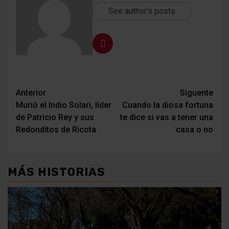
See author's posts
Navegación
Anterior
Siguente
Murió el Indio Solari, líder
Cuando la diosa fortuna
de
de Patricio Rey y sus
te dice si vas a tener una
entradas
Redonditos de Ricota
casa o no
MÁS HISTORIAS